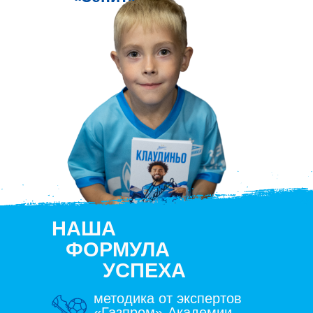
НАША
ФОРМУЛА
УСПЕХА
методика от экспертов
«Газпром»-Академии