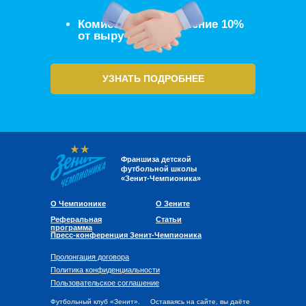
Комиссия за управление 10%
от выручки
УЗНАТЬ ПОДРОБНЕЕ
Франшиза детской
футбольной школы
«Зенит-Чемпионика»
О Чемпионике
О Зените
Реферальная
Статьи
программа
Пресс-конференция Зенит-Чемпионика
Пролонгация договора
Политика конфиденциальности
Пользовательское соглашение
Футбольный клуб «Зенит».
Оставаясь на сайте, вы даёте