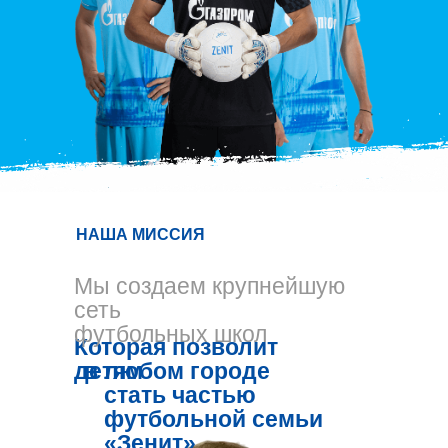
НАША МИССИЯ
Мы создаем крупнейшую
сеть
футбольных школ
Которая позволит
детям
в любом городе
стать частью
футбольной семьи
«Зенит»