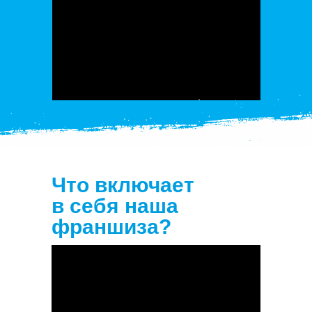
Что включает
в себя наша
франшиза?